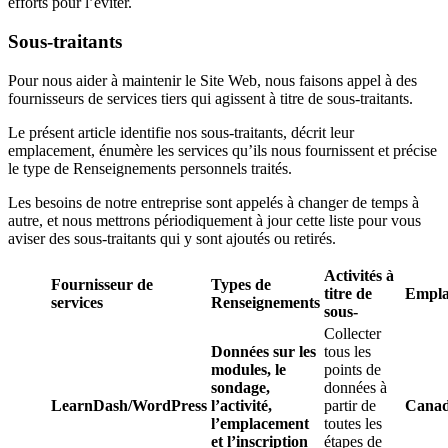
efforts pour l’éviter.
Sous-traitants
Pour nous aider à maintenir le Site Web, nous faisons appel à des
fournisseurs de services tiers qui agissent à titre de sous-traitants.
Le présent article identifie nos sous-traitants, décrit leur
emplacement, énumère les services qu’ils nous fournissent et précise
le type de Renseignements personnels traités.
Les besoins de notre entreprise sont appelés à changer de temps à
autre, et nous mettrons périodiquement à jour cette liste pour vous
aviser des sous-traitants qui y sont ajoutés ou retirés.
Activités à
Fournisseur de
Types de
titre de
Empla
services
Renseignements
sous-
Collecter
Données sur les
tous les
modules, le
points de
sondage,
données à
LearnDash/WordPress
l’activité,
partir de
Cana
l’emplacement
toutes les
et l’inscription
étapes de