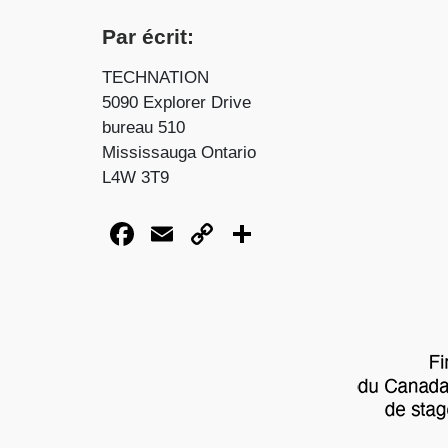
Par écrit:
TECHNATION
5090 Explorer Drive
bureau 510
Mississauga Ontario
L4W 3T9
Facebook
Email
Copy
Share
Link