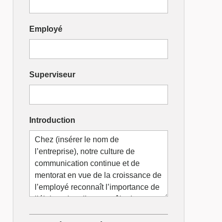
Concepteur
Employé
d’EU/IU
Superviseur
Introduction