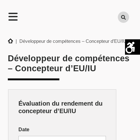
TECHNATION
Search
Employer
Readiness
Program
Home
| Développeur de compétences – Concepteur d’EU/IU
Développeur de compétences
– Concepteur d’EU/IU
Évaluation du rendement du
Développeur
concepteur d’EU/IU
de
compétences
Date
–