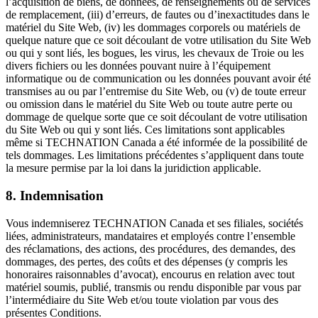
l’acquisition de biens, de données, de renseignements ou de services
de remplacement, (iii) d’erreurs, de fautes ou d’inexactitudes dans le
matériel du Site Web, (iv) les dommages corporels ou matériels de
quelque nature que ce soit découlant de votre utilisation du Site Web
ou qui y sont liés, les bogues, les virus, les chevaux de Troie ou les
divers fichiers ou les données pouvant nuire à l’équipement
informatique ou de communication ou les données pouvant avoir été
transmises au ou par l’entremise du Site Web, ou (v) de toute erreur
ou omission dans le matériel du Site Web ou toute autre perte ou
dommage de quelque sorte que ce soit découlant de votre utilisation
du Site Web ou qui y sont liés. Ces limitations sont applicables
même si TECHNATION Canada a été informée de la possibilité de
tels dommages. Les limitations précédentes s’appliquent dans toute
la mesure permise par la loi dans la juridiction applicable.
8. Indemnisation
Vous indemniserez TECHNATION Canada et ses filiales, sociétés
liées, administrateurs, mandataires et employés contre l’ensemble
des réclamations, des actions, des procédures, des demandes, des
dommages, des pertes, des coûts et des dépenses (y compris les
honoraires raisonnables d’avocat), encourus en relation avec tout
matériel soumis, publié, transmis ou rendu disponible par vous par
l’intermédiaire du Site Web et/ou toute violation par vous des
présentes Conditions.