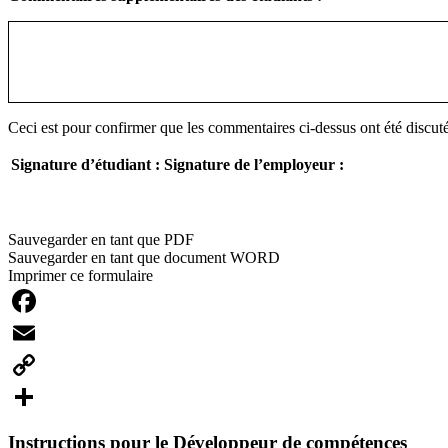
Ceci est pour confirmer que les commentaires ci-dessus ont été discutés
Signature d’étudiant :
Signature de l’employeur :
Sauvegarder en tant que PDF
Sauvegarder en tant que document WORD
Imprimer ce formulaire
Facebook
Email
Copy
Link
Share
Instructions pour le Développeur de compétences