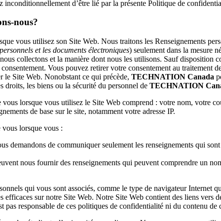
 inconditionnellement d’être lié par la présente Politique de confidential
sons-nous?
vous utilisez son Site Web. Nous traitons les Renseignements personnel
 personnels et les documents électroniques
) seulement dans la mesure néc
 collectons et la manière dont nous les utilisons. Sauf disposition con
otre consentement. Vous pouvez retirer votre consentement au traitement 
ser le Site Web. Nonobstant ce qui précède,
TECHNATION Canada
pe
es droits, les biens ou la sécurité du personnel de
TECHNATION Can
ous lorsque vous utilisez le Site Web comprend : votre nom, votre courr
eignements de base sur le site, notamment votre adresse IP.
 vous lorsque vous :
ous demandons de communiquer seulement les renseignements qui sont n
peuvent nous fournir des renseignements qui peuvent comprendre un nom 
els qui vous sont associés, comme le type de navigateur Internet que v
s efficaces sur notre Site Web. Notre Site Web contient des liens vers de
t pas responsable de ces politiques de confidentialité ni du contenu de c